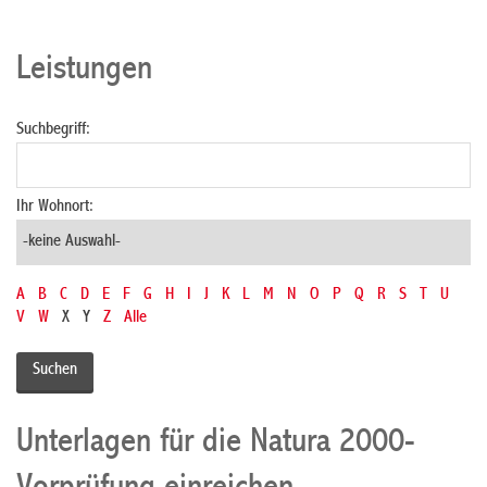
Leistungen
Suchbegriff:
Ihr Wohnort:
A
B
C
D
E
F
G
H
I
J
K
L
M
N
O
P
Q
R
S
T
U
V
W
X
Y
Z
Alle
Unterlagen für die Natura 2000-