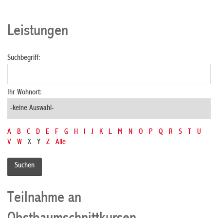
Leistungen
Suchbegriff:
Ihr Wohnort:
A
B
C
D
E
F
G
H
I
J
K
L
M
N
O
P
Q
R
S
T
U
V
W
X
Y
Z
Alle
Teilnahme an