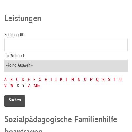
Leistungen
Suchbegriff:
Ihr Wohnort:
A
B
C
D
E
F
G
H
I
J
K
L
M
N
O
P
Q
R
S
T
U
V
W
X
Y
Z
Alle
Sozialpädagogische Familienhilfe