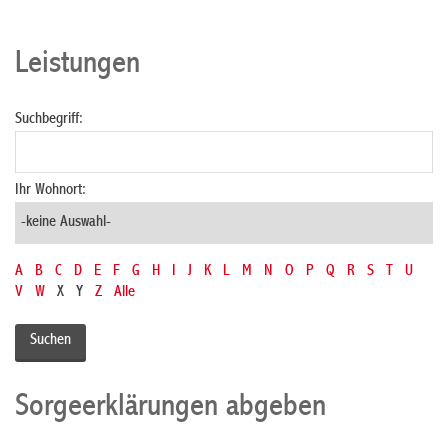
Leistungen
Suchbegriff:
Ihr Wohnort:
A
B
C
D
E
F
G
H
I
J
K
L
M
N
O
P
Q
R
S
T
U
V
W
X
Y
Z
Alle
Sorgeerklärungen abgeben