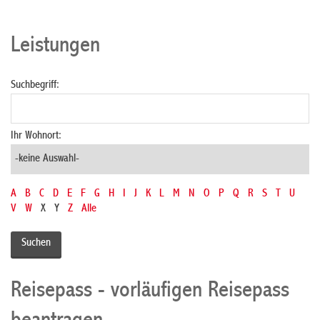
Leistungen
Suchbegriff:
Ihr Wohnort:
A
B
C
D
E
F
G
H
I
J
K
L
M
N
O
P
Q
R
S
T
U
V
W
X
Y
Z
Alle
Reisepass - vorläufigen Reisepass