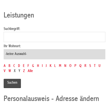
Leistungen
Suchbegriff:
Ihr Wohnort:
A
B
C
D
E
F
G
H
I
J
K
L
M
N
O
P
Q
R
S
T
U
V
W
X
Y
Z
Alle
Personalausweis - Adresse ändern