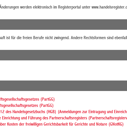
Änderungen werden elektronisch im Registerportal unter
www.handelsregister.
aft ist für die freien Berufe nicht zwingend. Andere Rechtsformen sind ebenfal
ftsgesellschaftsgesetzes (PartGG)
tsgesellschaftsgesetzes (PartGG)
 12 des Handelsgesetzbuchs (HGB) (Anmeldungen zur Eintragung und Einreic
 Einrichtung und Führung des Partnerschaftsregisters (Partnerschaftsregiste
ber Kosten der freiwilligen Gerichtsbarkeit für Gerichte und Notare (GNotKG)