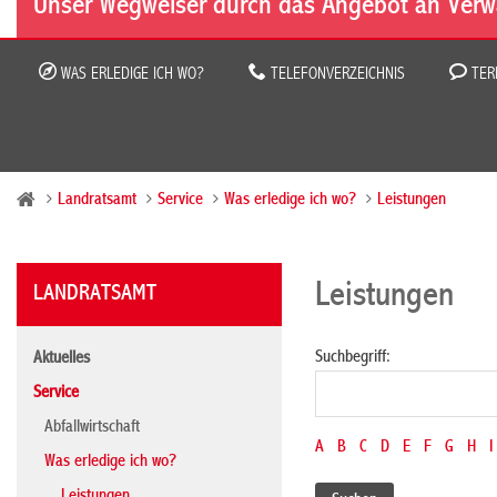
Unser Wegweiser durch das Angebot an Verw
WAS ERLEDIGE ICH WO?
TELEFONVERZEICHNIS
TER
Landratsamt
Service
Was erledige ich wo?
Leistungen
Leistungen
LANDRATSAMT
Suchbegriff:
Aktuelles
Service
Abfallwirtschaft
A
B
C
D
E
F
G
H
I
Was erledige ich wo?