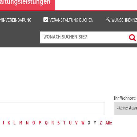
altungsleistungen
MINVEREINBARUNG
VERANSTALTUNG BUCHEN
WUNSCHKENNZ
Ihr Wohnort:
J
K
L
M
N
O
P
Q
R
S
T
U
V
W
X
Y
Z
Alle