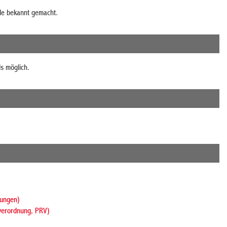
de
bekannt gemacht.
ls möglich.
hungen)
rverordnung, PRV)