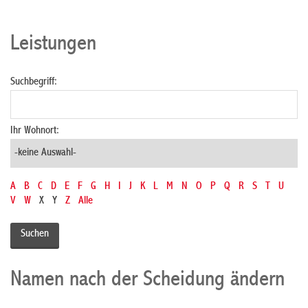
Leistungen
Suchbegriff:
Ihr Wohnort:
A
B
C
D
E
F
G
H
I
J
K
L
M
N
O
P
Q
R
S
T
U
V
W
X
Y
Z
Alle
Namen nach der Scheidung ändern