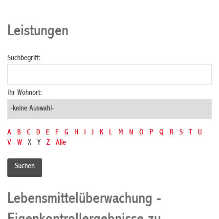
Leistungen
Suchbegriff:
Ihr Wohnort:
A
B
C
D
E
F
G
H
I
J
K
L
M
N
O
P
Q
R
S
T
U
V
W
X
Y
Z
Alle
Lebensmittelüberwachung -