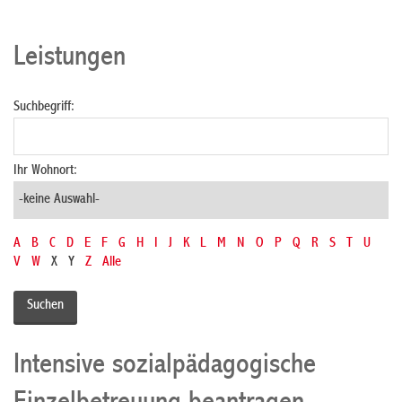
Leistungen
Suchbegriff:
Ihr Wohnort:
A
B
C
D
E
F
G
H
I
J
K
L
M
N
O
P
Q
R
S
T
U
V
W
X
Y
Z
Alle
Intensive sozialpädagogische