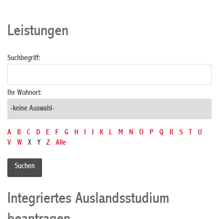
Leistungen
Suchbegriff:
Ihr Wohnort:
A
B
C
D
E
F
G
H
I
J
K
L
M
N
O
P
Q
R
S
T
U
V
W
X
Y
Z
Alle
Integriertes Auslandsstudium