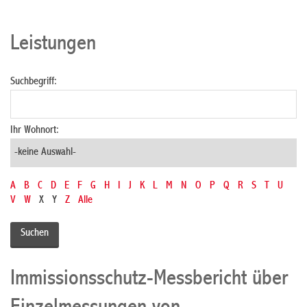
Leistungen
Suchbegriff:
Ihr Wohnort:
A
B
C
D
E
F
G
H
I
J
K
L
M
N
O
P
Q
R
S
T
U
V
W
X
Y
Z
Alle
Immissionsschutz-Messbericht über