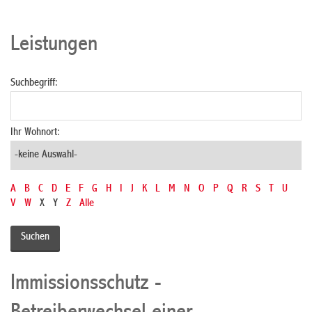
Leistungen
Suchbegriff:
Ihr Wohnort:
A
B
C
D
E
F
G
H
I
J
K
L
M
N
O
P
Q
R
S
T
U
V
W
X
Y
Z
Alle
Immissionsschutz -