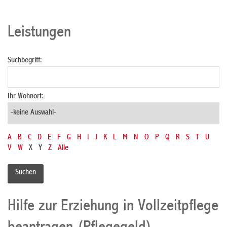
Leistungen
Suchbegriff:
Ihr Wohnort:
A
B
C
D
E
F
G
H
I
J
K
L
M
N
O
P
Q
R
S
T
U
V
W
X
Y
Z
Alle
Hilfe zur Erziehung in Vollzeitpflege