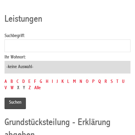
Leistungen
Suchbegriff:
Ihr Wohnort:
A
B
C
D
E
F
G
H
I
J
K
L
M
N
O
P
Q
R
S
T
U
V
W
X
Y
Z
Alle
Grundstücksteilung - Erklärung