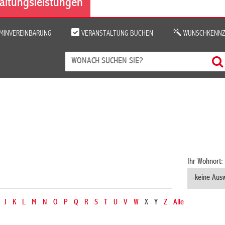
altungsleistungen
MINVEREINBARUNG
VERANSTALTUNG BUCHEN
WUNSCHKENNZ
Ihr Wohnort:
J
K
L
M
N
O
P
Q
R
S
T
U
V
W
X
Y
Z
Alle