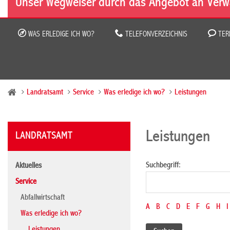
Unser Wegweiser durch das Angebot an Verw
WAS ERLEDIGE ICH WO?
TELEFONVERZEICHNIS
TER
Landratsamt
Service
Was erledige ich wo?
Leistungen
Leistungen
LANDRATSAMT
Suchbegriff:
Aktuelles
Service
Abfallwirtschaft
A
B
C
D
E
F
G
H
I
Was erledige ich wo?