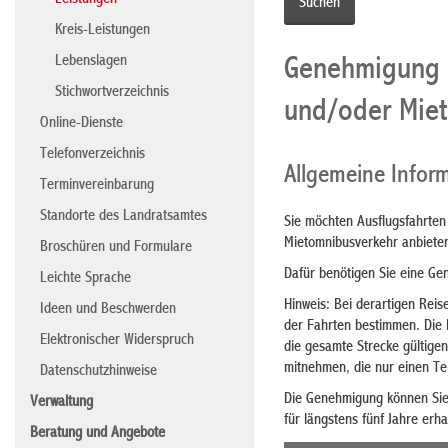
Leistungen
Kreis-Leistungen
Lebenslagen
Genehmigung f
Stichwortverzeichnis
und/oder Mie
Online-Dienste
Telefonverzeichnis
Allgemeine Infor
Terminvereinbarung
Standorte des Landratsamtes
Sie möchten Ausflugsfahrten
Mietomnibusverkehr anbiete
Broschüren und Formulare
Dafür benötigen Sie eine Ge
Leichte Sprache
Hinweis: Bei derartigen Rei
Ideen und Beschwerden
der Fahrten bestimmen. Die
Elektronischer Widerspruch
die gesamte Strecke gültigen
mitnehmen, die nur einen Tei
Datenschutzhinweise
Die Genehmigung können Sie 
Verwaltung
für längstens fünf Jahre er
Beratung und Angebote