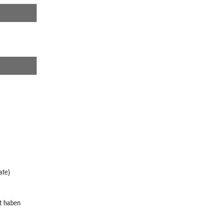
ate)
t haben