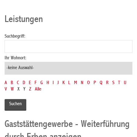
Leistungen
Suchbegriff:
Ihr Wohnort:
A
B
C
D
E
F
G
H
I
J
K
L
M
N
O
P
Q
R
S
T
U
V
W
X
Y
Z
Alle
Gaststättengewerbe - Weiterführung