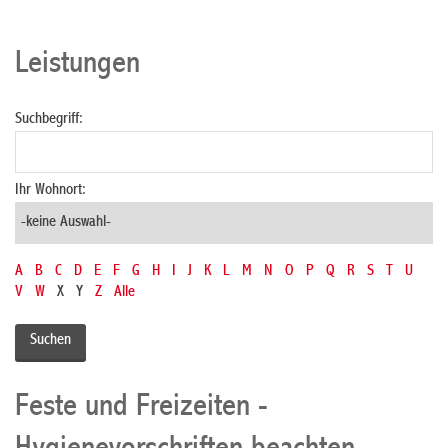
Leistungen
Suchbegriff:
Ihr Wohnort:
A
B
C
D
E
F
G
H
I
J
K
L
M
N
O
P
Q
R
S
T
U
V
W
X
Y
Z
Alle
Feste und Freizeiten -