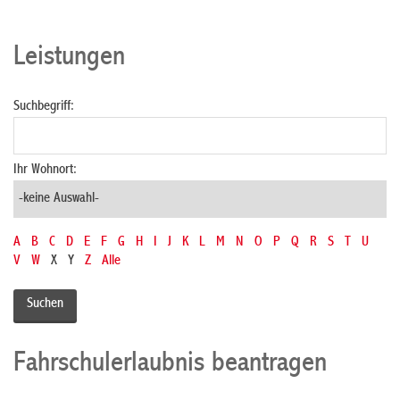
Leistungen
Suchbegriff:
Ihr Wohnort:
A
B
C
D
E
F
G
H
I
J
K
L
M
N
O
P
Q
R
S
T
U
V
W
X
Y
Z
Alle
Fahrschulerlaubnis beantragen