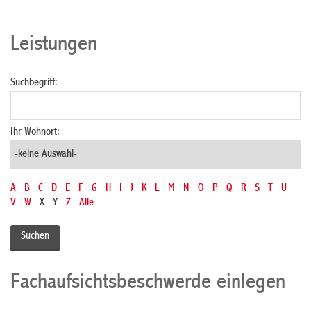
Leistungen
Suchbegriff:
Ihr Wohnort:
A
B
C
D
E
F
G
H
I
J
K
L
M
N
O
P
Q
R
S
T
U
V
W
X
Y
Z
Alle
Fachaufsichtsbeschwerde einlegen