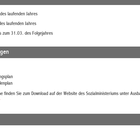
edes laufenden Jahres
edes laufenden Jahres
s zum 31.03. des Folgejahres
agen
ngsplan
lenplan
ne finden Sie zum Download auf der Website des Sozialministeriums unter Ausba
r