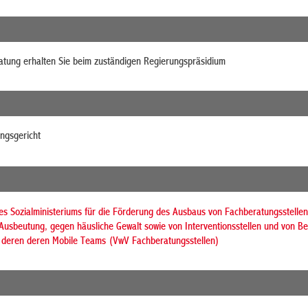
atung erhalten Sie beim zuständigen Regierungspräsidium
ngsgericht
es Sozialministeriums für die Förderung des Ausbaus von Fachberatungsstellen
usbeutung, gegen häusliche Gewalt sowie von Interventionsstellen und von Ber
d deren deren Mobile Teams (VwV Fachberatungsstellen)