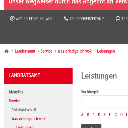
Unser Wegweiser durch das Angebot an Verw
WAS ERLEDIGE ICH WO?
TELEFONVERZEICHNIS
TER
Landratsamt
Service
Was erledige ich wo?
Leistungen
Leistungen
LANDRATSAMT
Suchbegriff:
Aktuelles
Service
Abfallwirtschaft
A
B
C
D
E
F
G
H
I
Was erledige ich wo?