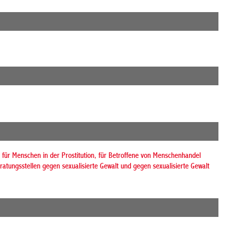
 für Menschen in der Prostitution, für Betroffene von Menschenhandel
atungsstellen gegen sexualisierte Gewalt und gegen sexualisierte Gewalt