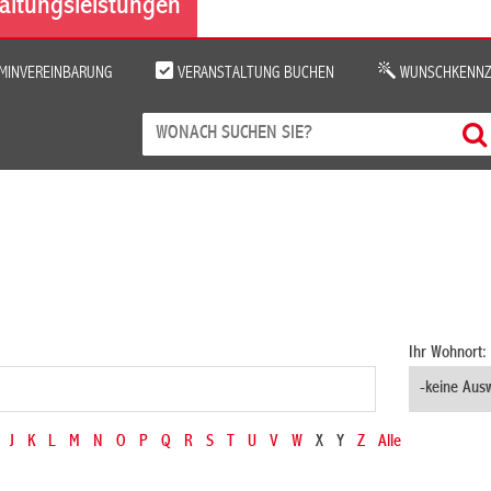
altungsleistungen
MINVEREINBARUNG
VERANSTALTUNG BUCHEN
WUNSCHKENNZ
Ihr Wohnort:
J
K
L
M
N
O
P
Q
R
S
T
U
V
W
X
Y
Z
Alle