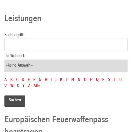
Leistungen
Suchbegriff:
Ihr Wohnort:
A
B
C
D
E
F
G
H
I
J
K
L
M
N
O
P
Q
R
S
T
U
V
W
X
Y
Z
Alle
Europäischen Feuerwaffenpass