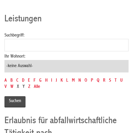
Leistungen
Suchbegriff:
Ihr Wohnort:
A
B
C
D
E
F
G
H
I
J
K
L
M
N
O
P
Q
R
S
T
U
V
W
X
Y
Z
Alle
Erlaubnis für abfallwirtschaftliche