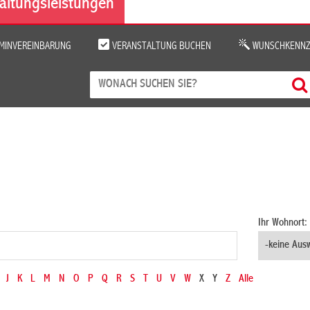
altungsleistungen
MINVEREINBARUNG
VERANSTALTUNG BUCHEN
WUNSCHKENNZ
Ihr Wohnort:
J
K
L
M
N
O
P
Q
R
S
T
U
V
W
X
Y
Z
Alle