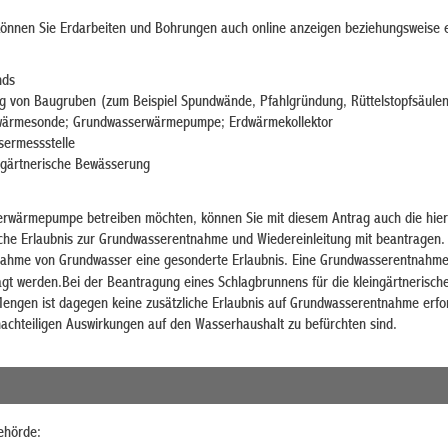
önnen Sie Erdarbeiten und Bohrungen auch online anzeigen beziehungsweise 
nds
g von Baugruben (zum Beispiel Spundwände, Pfahlgründung, Rüttelstopfsäule
wärmesonde; Grundwasserwärmepumpe; Erdwärmekollektor
ermessstelle
ngärtnerische Bewässerung
erwärmepumpe betreiben möchten, können Sie mit diesem Antrag auch die hie
liche Erlaubnis zur Grundwasserentnahme und Wiedereinleitung mit beantragen
tnahme von Grundwasser eine gesonderte Erlaubnis. Eine Grundwasserentnahm
gt werden.Bei der Beantragung eines Schlagbrunnens für die kleingärtnerisch
engen ist dagegen keine zusätzliche Erlaubnis auf Grundwasserentnahme erfor
 nachteiligen Auswirkungen auf den Wasserhaushalt zu befürchten sind.
ehörde: