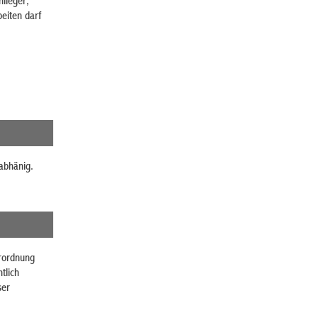
nlieger,
eiten darf
tabhänig.
erordnung
tlich
ser