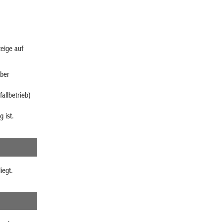
eige auf
über
allbetrieb)
 ist.
iegt.