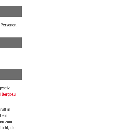
d Personen.
gesetz
d Bergbau
üft in
t ein
gen zum
licht, die