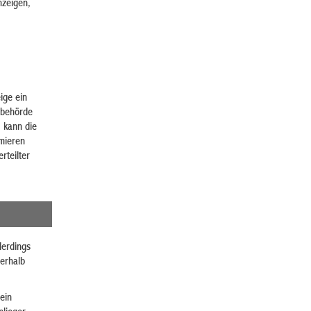
nzeigen,
ige ein
erbehörde
, kann die
rmieren
rteilter
lerdings
nerhalb
ein