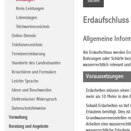
Leistungen
Kreis-Leistungen
Lebenslagen
Erdaufschluss
Stichwortverzeichnis
Online-Dienste
Allgemeine Infor
Telefonverzeichnis
Als Erdaufschluss werden Er
Terminvereinbarung
Bohrungen oder Schürfe beze
Standorte des Landratsamtes
wasserrechtlich relevant und 
Broschüren und Formulare
Voraussetzungen
Leichte Sprache
Ideen und Beschwerden
Erdarbeiten müssen einen 
mehr als 10 Meter in den 
Elektronischer Widerspruch
Sobald Erdarbeiten so tief 
Datenschutzhinweise
Erlaubnis benötigt. Dies 
Verwaltung
Grundwassermessstellen rege
Arbeiten eine wasserrechtlic
Beratung und Angebote
wasserrechtliche Erlaubnis.