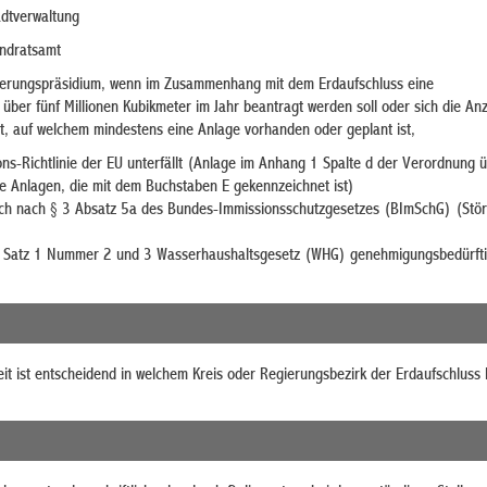
adtverwaltung
andratsamt
gierungspräsidium, wenn im Zusammenhang mit dem Erdaufschluss eine
er fünf Millionen Kubikmeter im Jahr beantragt werden soll oder sich die Anz
t, auf welchem mindestens eine Anlage vorhanden oder geplant ist,
ons-Richtlinie der EU unterfällt (Anlage im Anhang 1 Spalte d der Verordnung 
 Anlagen, die mit dem Buchstaben E gekennzeichnet ist)
ich nach § 3 Absatz 5a des Bundes-Immissionsschutzgesetzes (BImSchG) (Störf
3 Satz 1 Nummer 2 und 3 Wasserhaushaltsgesetz (WHG) genehmigungsbedürftig
eit ist entscheidend in welchem Kreis oder Regierungsbezirk der Erdaufschluss l