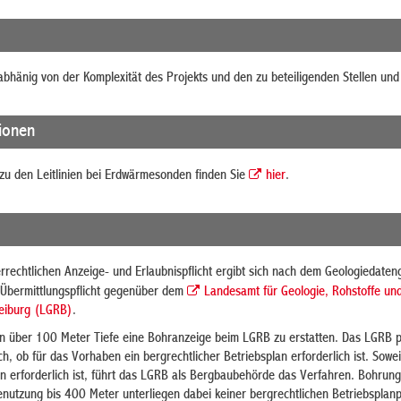
abhänig von der Komplexität des Projekts und den zu beteiligenden Stellen un
tionen
zu den Leitlinien bei Erdwärmesonden finden Sie
hier
.
rechtlichen Anzeige- und Erlaubnispflicht ergibt sich nach dem Geologiedaten
Übermittlungspflicht
gegenüber dem
Landesamt für Geologie, Rohstoffe un
reiburg (LGRB)
.
en über 100 Meter Tiefe eine Bohranzeige beim LGRB zu erstatten. Das LGRB pr
ob für das Vorhaben ein bergrechtlicher Betriebsplan erforderlich ist. Sowei
an erforderlich ist, führt das LGRB als Bergbaubehörde das Verfahren. Bohrun
utzung bis 400 Meter unterliegen dabei keiner bergrechtlichen Betriebsplanpf