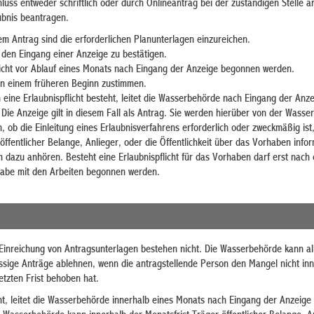
luss entweder schriftlich oder durch Onlineantrag bei der zuständigen Stelle a
ubnis beantragen.
em Antrag sind die erforderlichen Planunterlagen einzureichen.
den Eingang einer Anzeige zu bestätigen.
nicht vor Ablauf eines Monats nach Eingang der Anzeige begonnen werden.
n einem früheren Beginn zustimmen.
 eine Erlaubnispflicht besteht, leitet die Wasserbehörde nach Eingang der Anze
 Die Anzeige gilt in diesem Fall als Antrag. Sie werden hierüber von der Wass
n, ob die Einleitung eines Erlaubnisverfahrens erforderlich oder zweckmäßig ist
fentlicher Belange, Anlieger, oder die Öffentlichkeit über das Vorhaben info
 dazu anhören. Besteht eine Erlaubnispflicht für das Vorhaben darf erst nach e
gabe mit den Arbeiten begonnen werden.
e Einreichung von Antragsunterlagen bestehen nicht. Die Wasserbehörde kann al
ssige Anträge ablehnen, wenn die antragstellende Person den Mangel nicht in
tzten Frist behoben hat.
cht, leitet die Wasserbehörde innerhalb eines Monats nach Eingang der Anzeige 