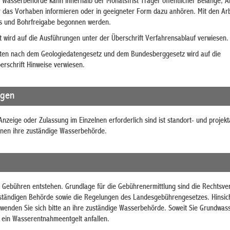
e Wasserbehörde kann innerhalb der Monatsfrist Träger öffentlicher Belange, A
er das Vorhaben informieren oder in geeigneter Form dazu anhören. Mit den Arb
nis und Bohrfreigabe begonnen werden.
st wird auf die Ausführungen unter der Überschrift Verfahrensablauf verwiesen.
risten nach dem Geologiedatengesetz und dem Bundesberggesetz wird auf die
rschrift Hinweise verwiesen.
agen
Anzeige oder Zulassung im Einzelnen erforderlich sind ist standort- und projek
Ihnen ihre zuständige Wasserbehörde.
 Gebühren entstehen. Grundlage für die Gebührenermittlung sind die Rechtsv
uständigen Behörde sowie die Regelungen des Landesgebührengesetzes. Hinsich
wenden Sie sich bitte an ihre zuständige Wasserbehörde. Soweit Sie Grundwas
 ein Wasserentnahmeentgelt anfallen.