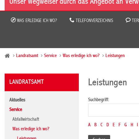
Unser Wegweiser durch das Angebot an Verw
WAS ERLEDIGE ICH WO?
TELEFONVERZEICHNIS
TER
Landratsamt
Service
Was erledige ich wo?
Leistungen
Leistungen
LANDRATSAMT
Suchbegriff:
Aktuelles
Service
Abfallwirtschaft
A
B
C
D
E
F
G
H
I
Was erledige ich wo?