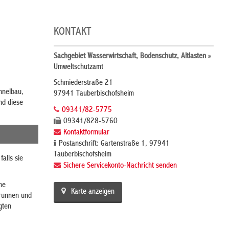
KONTAKT
Sachgebiet Wasserwirtschaft, Bodenschutz, Altlasten »
Umweltschutzamt
Schmiederstraße 21
nnelbau,
97941 Tauberbischofsheim
nd diese
09341/82-5775
09341/828-5760
Kontaktformular
Postanschrift: Gartenstraße 1, 97941
Tauberbischofsheim
alls sie
Sichere Servicekonto-Nachricht senden
he
Karte anzeigen
Brunnen und
gten