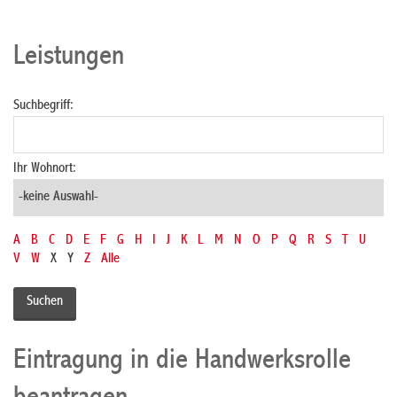
Leistungen
Suchbegriff:
Ihr Wohnort:
A
B
C
D
E
F
G
H
I
J
K
L
M
N
O
P
Q
R
S
T
U
V
W
X
Y
Z
Alle
Eintragung in die Handwerksrolle