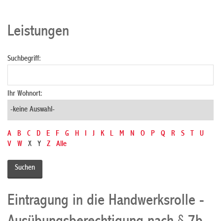
Leistungen
Suchbegriff:
Ihr Wohnort:
A
B
C
D
E
F
G
H
I
J
K
L
M
N
O
P
Q
R
S
T
U
V
W
X
Y
Z
Alle
Eintragung in die Handwerksrolle -