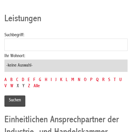
Leistungen
Suchbegriff:
Ihr Wohnort:
A
B
C
D
E
F
G
H
I
J
K
L
M
N
O
P
Q
R
S
T
U
V
W
X
Y
Z
Alle
Einheitlichen Ansprechpartner der