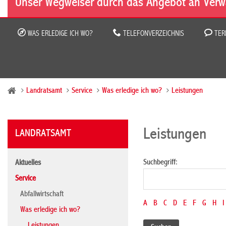
Unser Wegweiser durch das Angebot an Verw
WAS ERLEDIGE ICH WO?
TELEFONVERZEICHNIS
TER
Landratsamt
Service
Was erledige ich wo?
Leistungen
Leistungen
LANDRATSAMT
Suchbegriff:
Aktuelles
Service
Abfallwirtschaft
A
B
C
D
E
F
G
H
I
Was erledige ich wo?