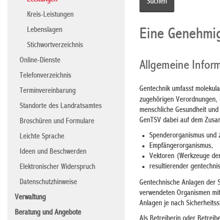
Leistungen
Kreis-Leistungen
Lebenslagen
Eine Genehmig
Stichwortverzeichnis
Online-Dienste
Allgemeine Infor
Telefonverzeichnis
Gentechnik umfasst molekula
Terminvereinbarung
zugehörigen Verordnungen,
Standorte des Landratsamtes
menschliche Gesundheit und d
GenTSV dabei auf dem Zusam
Broschüren und Formulare
Spenderorganismus und z
Leichte Sprache
Empfängerorganismus,
Ideen und Beschwerden
Vektoren (Werkzeuge der 
resultierender gentechn
Elektronischer Widerspruch
Datenschutzhinweise
Gentechnische Anlagen der S
verwendeten Organismen mit
Verwaltung
Anlagen je nach Sicherheits
Beratung und Angebote
Als Betreiberin oder Betrei