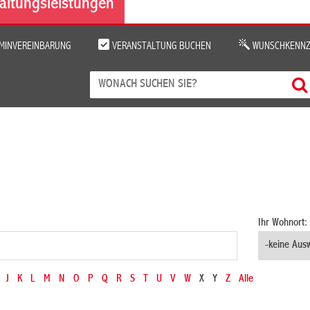
altungsleistungen
MINVEREINBARUNG
VERANSTALTUNG BUCHEN
WUNSCHKENNZ
Ihr Wohnort:
J
K
L
M
N
O
P
Q
R
S
T
U
V
W
X
Y
Z
Alle