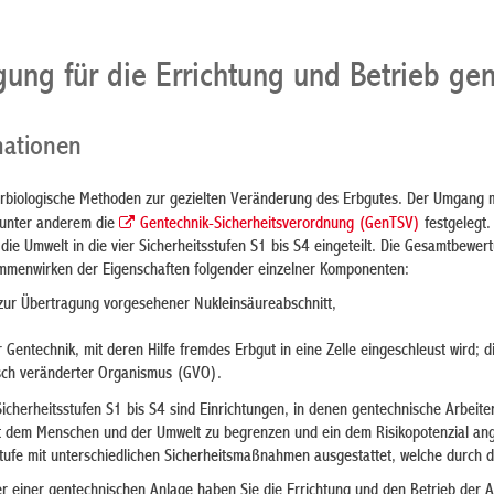
ung für die Errichtung und Betrieb ge
mationen
rbiologische Methoden zur gezielten Veränderung des Erbgutes. Der Umgang m
 unter anderem die
Gentechnik-Sicherheitsverordnung (GenTSV)
festgelegt.
ie Umwelt in die vier Sicherheitsstufen S1 bis S4 eingeteilt. Die Gesamtbewer
menwirken der Eigenschaften folgender einzelner Komponenten:
ur Übertragung vorgesehener Nukleinsäureabschnitt,
Gentechnik, mit deren Hilfe fremdes Erbgut in eine Zelle eingeschleust wird; 
isch veränderter Organismus (GVO).
icherheitsstufen S1 bis S4 sind Einrichtungen, in denen gentechnische Arbei
 dem Menschen und der Umwelt zu begrenzen und ein dem Risikopotenzial ange
stufe mit unterschiedlichen Sicherheitsmaßnahmen ausgestattet, welche durch 
ber einer gentechnischen Anlage haben Sie die Errichtung und den Betrieb der 