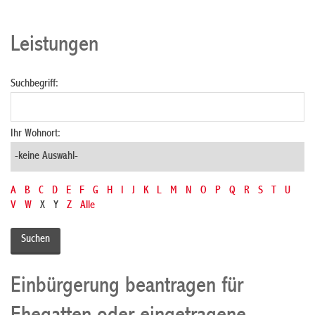
Leistungen
Suchbegriff:
Ihr Wohnort:
A
B
C
D
E
F
G
H
I
J
K
L
M
N
O
P
Q
R
S
T
U
V
W
X
Y
Z
Alle
Einbürgerung beantragen für