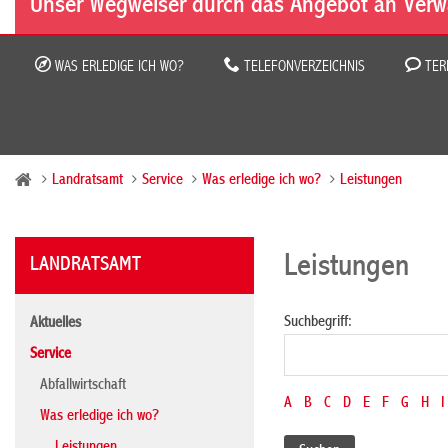
Unser Wegweiser durch das Angebot an Verw
WAS ERLEDIGE ICH WO?
TELEFONVERZEICHNIS
TER
Landratsamt
Service
Was erledige ich wo?
Leistungen
Leistungen
LANDRATSAMT
Suchbegriff:
Aktuelles
Service
Abfallwirtschaft
A
B
C
D
E
F
G
H
I
Was erledige ich wo?