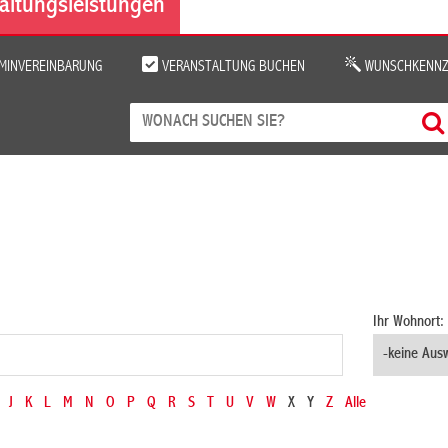
altungsleistungen
MINVEREINBARUNG
VERANSTALTUNG BUCHEN
WUNSCHKENNZ
Ihr Wohnort:
J
K
L
M
N
O
P
Q
R
S
T
U
V
W
X
Y
Z
Alle