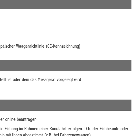
opäischer Waagenrichtlinie (CE-Kennzeichnung)
llt ist oder dem das Messgerät vorgelegt wird
er online beantragen.
die Eichung im Rahmen einer Rundfahrt erfolgen. D.h. der Eichbeamte oder
min mit Ihnen abgestimmt (z.B. bei Fahrzeugwaagen).