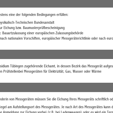
tens eine der folgenden Bedingungen erfüllen:
ysikalisch-Technischen Bundesanstalt
ur Eichung bzw. Baumusterprüfbescheinigung
g: Bauartzulassung einer europäischen Zulassungsbehörde
nach nationalen Vorschiften, europäischer Messgeräterichtlinie oder nach eur
idium Tübingen zugehörende Eichamt, in dessen Bezirk das Messgerät aufgeste
en Prüfstellenbei Messgeräten für Elektrizität, Gas, Wasser oder Wärme
derin von Messgeräten müssen Sie die Eichung Ihres Messgeräts schriftlich od
 Regel am Aufstellungsort des Messgerätes. Je nach Art des Messgerätes kann 
e Anmeldung zur Eichung vorbei (z.B. bei Ladenwaagen) oder es wird ein Ter