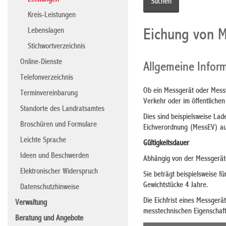
Leistungen
Kreis-Leistungen
Lebenslagen
Eichung von M
Stichwortverzeichnis
Online-Dienste
Allgemeine Infor
Telefonverzeichnis
Ob ein Messgerät oder Messw
Terminvereinbarung
Verkehr oder im öffentlichen
Standorte des Landratsamtes
Dies sind beispielsweise La
Broschüren und Formulare
Eichverordnung (MessEV) au
Leichte Sprache
Gültigkeitsdauer
Ideen und Beschwerden
Abhängig von der Messgerätea
Elektronischer Widerspruch
Sie beträgt beispielsweise f
Gewichtstücke 4 Jahre.
Datenschutzhinweise
Die Eichfrist eines Messger
Verwaltung
messtechnischen Eigenschaf
Beratung und Angebote