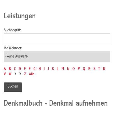
Leistungen
Suchbegriff:
Ihr Wohnort:
A
B
C
D
E
F
G
H
I
J
K
L
M
N
O
P
Q
R
S
T
U
V
W
X
Y
Z
Alle
Denkmalbuch - Denkmal aufnehmen