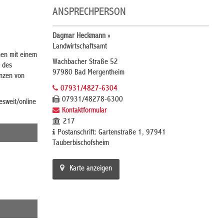
ANSPRECHPERSON
Dagmar Heckmann »
Landwirtschaftsamt
nen mit einem
Wachbacher Straße 52
g des
97980 Bad Mergentheim
enzen von
07931/4827-6304
07931/48278-6300
esweit/online
Kontaktformular
217
Postanschrift: Gartenstraße 1, 97941
Tauberbischofsheim
Karte anzeigen