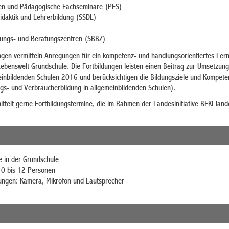
en und Pädagogische Fachseminare (PFS)
Didaktik und Lehrerbildung (SSDL)
ungs- und Beratungszentren (SBBZ)
ungen vermitteln Anregungen für ein kompetenz- und handlungsorientiertes Ler
Lebenswelt Grundschule. Die Fortbildungen leisten einen Beitrag zur Umsetzun
meinbildenden Schulen 2016 und berücksichtigen die Bildungsziele und Kompet
s- und Verbraucherbildung in allgemeinbildenden Schulen).
ttelt gerne Fortbildungstermine, die im Rahmen der Landesinitiative BEKI land
 in der Grundschule
10 bis 12 Personen
ungen: Kamera, Mikrofon und Lautsprecher