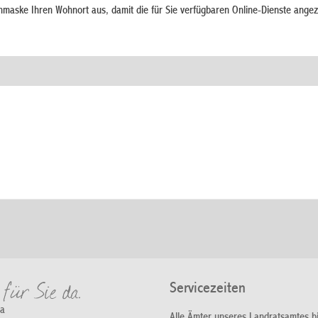
chmaske Ihren Wohnort aus, damit die für Sie verfügbaren Online-Dienste angez
Servicezeiten
da
Alle Ämter unseres Landratsamtes b