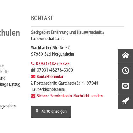
KONTAKT
chulen
Sachgebiet Ernährung und Hauswirtschaft »
Landwirtschaftsamt
Wachbacher Straße 52
97980 Bad Mergentheim
07931/4827-6325
hes
07931/48278-6300
h die
Kontaktformular
und
Postanschrift: Gartenstraße 1, 97941
ltags Einzug
Tauberbischofsheim
Sichere Servicekonto-Nachricht senden
tagsnahen
Karte anzeigen