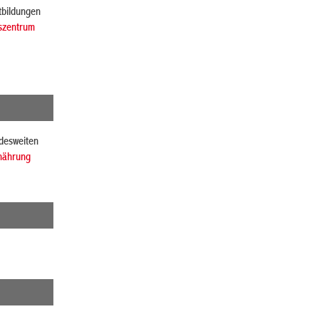
tbildungen
szentrum
ndesweiten
rnährung