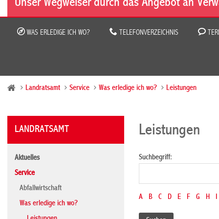
Unser Wegweiser durch das Angebot an Verw
WAS ERLEDIGE ICH WO?
TELEFONVERZEICHNIS
TER
Landratsamt
Service
Was erledige ich wo?
Leistungen
Leistungen
LANDRATSAMT
Suchbegriff:
Aktuelles
Service
Abfallwirtschaft
A
B
C
D
E
F
G
H
I
Was erledige ich wo?