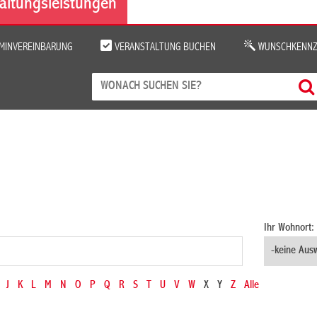
altungsleistungen
MINVEREINBARUNG
VERANSTALTUNG BUCHEN
WUNSCHKENNZ
Ihr Wohnort:
J
K
L
M
N
O
P
Q
R
S
T
U
V
W
X
Y
Z
Alle