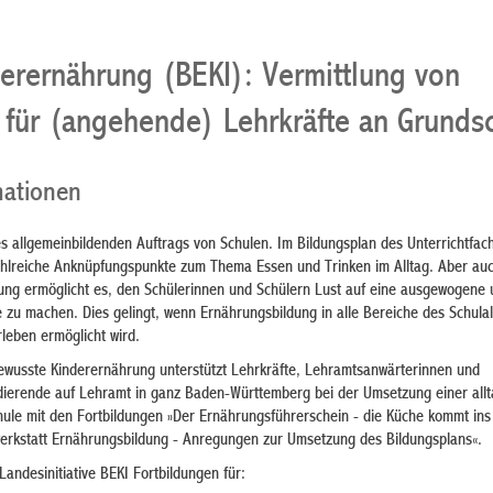
erernährung (BEKI): Vermittlung von
 für (angehende) Lehrkräfte an Grunds
mationen
es allgemeinbildenden Auftrags von Schulen. Im Bildungsplan des Unterrichtfac
zahlreiche Anknüpfungspunkte zum Thema Essen und Trinken im Alltag. Aber auc
ung ermöglicht es, den Schülerinnen und Schülern Lust auf eine ausgewogene 
zu machen. Dies gelingt, wenn Ernährungsbildung in alle Bereiche des Schulal
rleben ermöglicht wird.
 Bewusste Kinderernährung unterstützt Lehrkräfte, Lehramtsanwärterinnen und
dierende auf Lehramt in ganz Baden-Württemberg bei der Umsetzung einer all
hule mit den Fortbildungen »Der Ernährungsführerschein - die Küche kommt ins
rkstatt Ernährungsbildung - Anregungen zur Umsetzung des Bildungsplans«.
Landesinitiative BEKI Fortbildungen für: