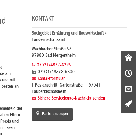
KONTAKT
nd
Sachgebiet Ernährung und Hauswirtschaft »
Landwirtschaftsamt
Wachbacher Straße 52
97980 Bad Mergentheim
07931/4827-6325
ta
07931/48278-6300
ude am
Kontaktformular
s und mit
Postanschrift: Gartenstraße 1, 97941
m besten an
Tauberbischofsheim
Sichere Servicekonto-Nachricht senden
hemenfeld der
Karte anzeigen
schen Eltern
 Praxis und
am Essen,
u