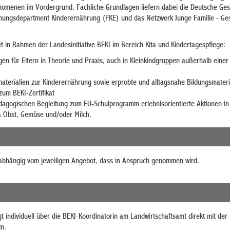
nomenen im Vordergrund. Fachliche Grundlagen liefern dabei die Deutsche Gese
hungsdepartment Kinderernährung (FKE) und das Netzwerk Junge Familie - Ge
t in Rahmen der Landesinitiative BEKI im Bereich Kita und Kindertagespflege:
gen für Eltern in Theorie und Praxis, auch in Kleinkindgruppen außerhalb einer
materialien zur Kinderernährung sowie erprobte und alltagsnahe Bildungsmateri
um BEKI-Zertifikat
dagogischen Begleitung zum EU-Schulprogramm erlebnisorientierte Aktionen in
 Obst, Gemüse und/oder Milch.
abhängig vom jeweiligen Angebot, dass in Anspruch genommen wird.
t individuell über die BEKI-Koordinatorin am Landwirtschaftsamt direkt mit der
n.