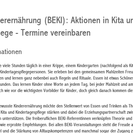
erernährung (BEKI): Aktionen in Kita u
lege - Termine vereinbaren
mationen
e viele Stunden täglich in einer Krippe, einem Kindergarten (nachfolgend als Ki
Kindertagespflegepersonen. Sie erleben bei den gemeinsamen Mahlzeiten Fre
en und lernen ganz nebenbei auch Regeln und Rituale. Essen ist etwas Schöne
nden. Das lernen Kinder ohne Worte an jedem Tag, bei jeder Mahlzeit und a
ach wie vor die wichtigsten Vorbilder für Kinder, doch gleich danach kommen die
 Bewusste Kinderernährung möchte den Stellenwert von Essen und Trinken als T
r Kita und Kindertagespflege stärken und dabei die Erziehungspartnerschaft zwi
 unterstützen. Die freiberuflichen BEKI-Referentinnen verknüpfen Theorie und
sowie erprobte Empfehlungen. Bei allen BEKI-Veranstaltungen steht die Freude 
el und die Stärkung von Alltagskompetenzen und manchmal sogar der Zugang z