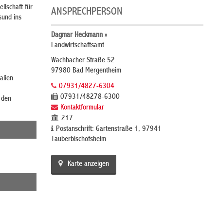
llschaft für
ANSPRECHPERSON
sund ins
Dagmar Heckmann »
Landwirtschaftsamt
Wachbacher Straße 52
97980 Bad Mergentheim
alien
07931/4827-6304
07931/48278-6300
 den
Kontaktformular
217
Postanschrift: Gartenstraße 1, 97941
Tauberbischofsheim
Karte anzeigen