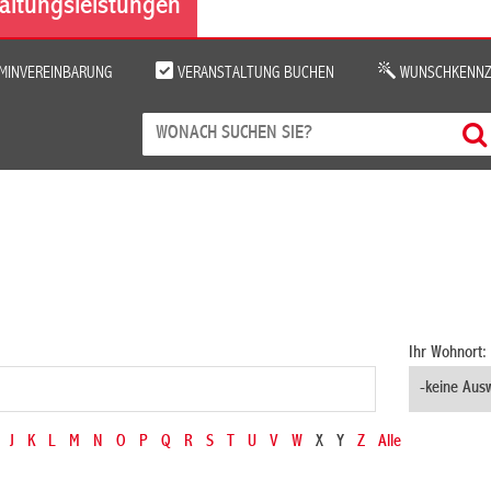
altungsleistungen
MINVEREINBARUNG
VERANSTALTUNG BUCHEN
WUNSCHKENNZ
Ihr Wohnort:
J
K
L
M
N
O
P
Q
R
S
T
U
V
W
X
Y
Z
Alle