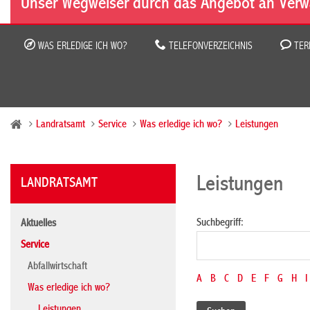
Unser Wegweiser durch das Angebot an Verw
WAS ERLEDIGE ICH WO?
TELEFONVERZEICHNIS
TER
Landratsamt
Service
Was erledige ich wo?
Leistungen
Leistungen
LANDRATSAMT
Suchbegriff:
Aktuelles
Service
Abfallwirtschaft
A
B
C
D
E
F
G
H
I
Was erledige ich wo?