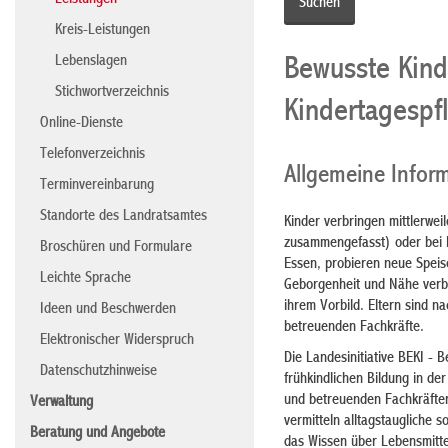
Leistungen
Kreis-Leistungen
Lebenslagen
Bewusste Kind
Stichwortverzeichnis
Kindertagespf
Online-Dienste
Telefonverzeichnis
Allgemeine Infor
Terminvereinbarung
Standorte des Landratsamtes
Kinder verbringen mittlerweil
zusammengefasst) oder bei 
Broschüren und Formulare
Essen, probieren neue Speis
Leichte Sprache
Geborgenheit und Nähe verbu
ihrem Vorbild. Eltern sind n
Ideen und Beschwerden
betreuenden Fachkräfte.
Elektronischer Widerspruch
Die Landesinitiative BEKI -
Datenschutzhinweise
frühkindlichen Bildung in de
und betreuenden Fachkräften
Verwaltung
vermitteln alltagstaugliche 
Beratung und Angebote
das Wissen über Lebensmitt