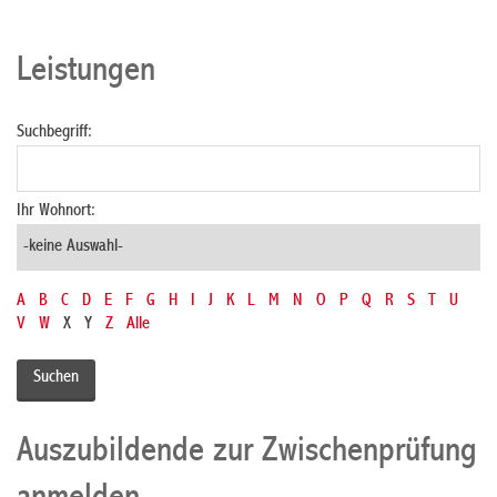
Leistungen
Suchbegriff:
Ihr Wohnort:
A
B
C
D
E
F
G
H
I
J
K
L
M
N
O
P
Q
R
S
T
U
V
W
X
Y
Z
Alle
Auszubildende zur Zwischenprüfung