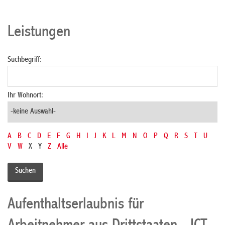
Leistungen
Suchbegriff:
Ihr Wohnort:
A
B
C
D
E
F
G
H
I
J
K
L
M
N
O
P
Q
R
S
T
U
V
W
X
Y
Z
Alle
Aufenthaltserlaubnis für