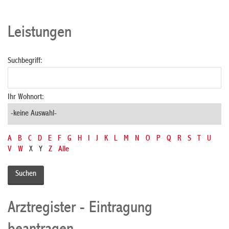
Leistungen
Suchbegriff:
Ihr Wohnort:
A
B
C
D
E
F
G
H
I
J
K
L
M
N
O
P
Q
R
S
T
U
V
W
X
Y
Z
Alle
Arztregister - Eintragung