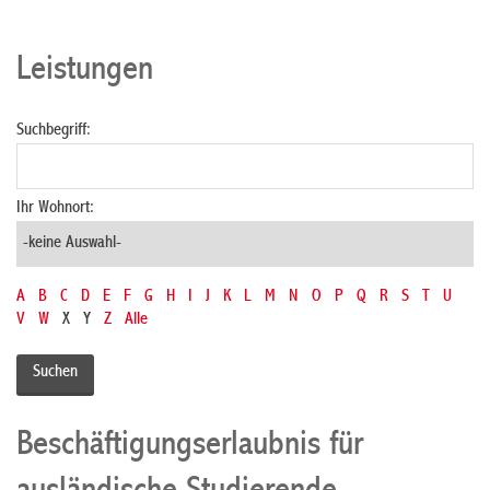
Leistungen
Suchbegriff:
Ihr Wohnort:
A
B
C
D
E
F
G
H
I
J
K
L
M
N
O
P
Q
R
S
T
U
V
W
X
Y
Z
Alle
Beschäftigungserlaubnis für