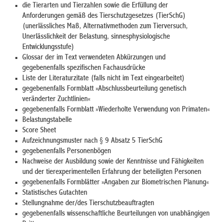
die Tierarten und Tierzahlen sowie die Erfüllung der
Anforderungen gemäß des Tierschutzgesetzes (TierSchG)
(unerlässliches Maß, Alternativmethoden zum Tierversuch,
Unerlässlichkeit der Belastung, sinnesphysiologische
Entwicklungsstufe)
Glossar der im Text verwendeten Abkürzungen und
gegebenenfalls spezifischen Fachausdrücke
Liste der Literaturzitate (falls nicht im Text eingearbeitet)
gegebenenfalls Formblatt »Abschlussbeurteilung genetisch
veränderter Zuchtlinien«
g
egebenenfalls
Formblatt »Wiederholte Verwendung von Primaten«
Belastungstabelle
Score Sheet
Aufzeichnungsmuster nach § 9 Absatz 5 TierSchG
g
egebenenfalls
Personenbögen
Nachweise der Ausbildung sowie der Kenntnisse und Fähigkeiten
und der tierexperimentellen Erfahrung der beteiligten Personen
g
egebenenfalls
Formblätter »Angaben zur Biometrischen Planung«
Statistisches Gutachten
Stellungnahme der/des Tierschutzbeauftragten
g
egebenenfalls
wissenschaftliche Beurteilungen von unabhängigen