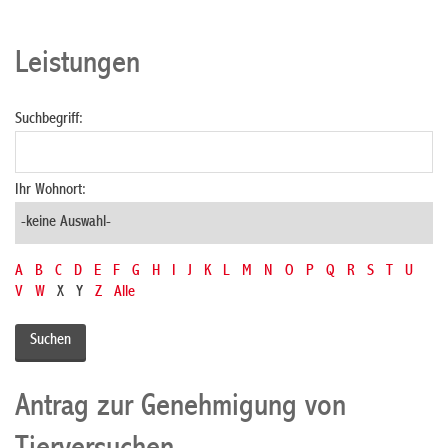
Leistungen
Suchbegriff:
Ihr Wohnort:
A
B
C
D
E
F
G
H
I
J
K
L
M
N
O
P
Q
R
S
T
U
V
W
X
Y
Z
Alle
Antrag zur Genehmigung von