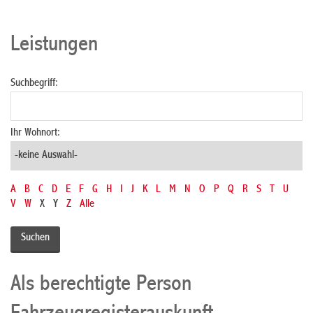
Leistungen
Suchbegriff:
Ihr Wohnort:
A
B
C
D
E
F
G
H
I
J
K
L
M
N
O
P
Q
R
S
T
U
V
W
X
Y
Z
Alle
Als berechtigte Person