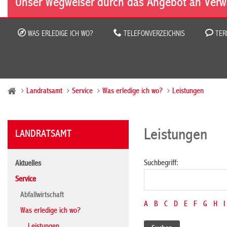
Unser Wegweiser durch das Angebot an Verw
WAS ERLEDIGE ICH WO?
TELEFONVERZEICHNIS
TER
Landratsamt
Service
Was erledige ich wo?
Leistungen
Leistungen
LANDRATSAMT
Suchbegriff:
Aktuelles
Service
Abfallwirtschaft
A
B
C
D
E
F
G
H
I
Was erledige ich wo?