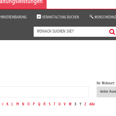
altungsleistungen
MINVEREINBARUNG
VERANSTALTUNG BUCHEN
WUNSCHKENNZ
Ihr Wohnort:
J
K
L
M
N
O
P
Q
R
S
T
U
V
W
X
Y
Z
Alle