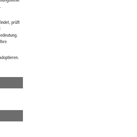
tlungsstelle
.
indet, prüft
d
 Bedeutung.
Ihre
adoptieren.