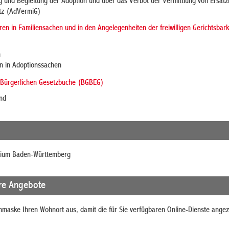
g und Begleitung der Adoption und über das Verbot der Vermittlung von Ersatz
tz (AdVermiG)
en in Familiensachen und in den Angelegenheiten der freiwilligen Gerichtsbark
n
n in Adoptionssachen
 Bürgerlichen Gesetzbuche (BGBEG)
nd
rium Baden-Württemberg
re Angebote
chmaske Ihren Wohnort aus, damit die für Sie verfügbaren Online-Dienste angez