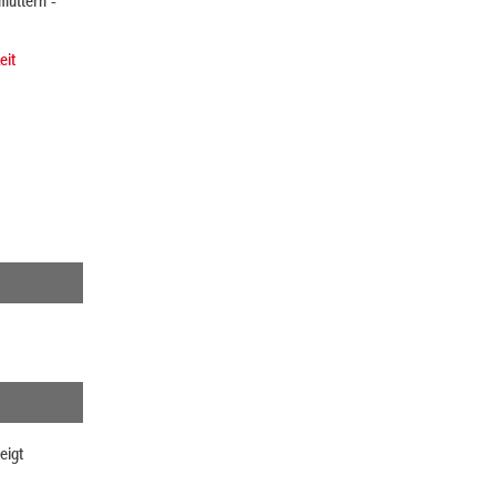
müttern -
eit
eigt