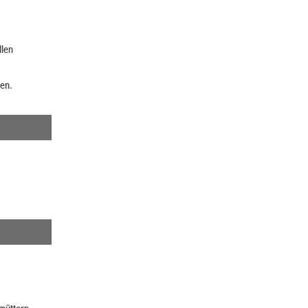
llen
en.