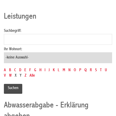
Leistungen
Suchbegriff:
Ihr Wohnort:
A
B
C
D
E
F
G
H
I
J
K
L
M
N
O
P
Q
R
S
T
U
V
W
X
Y
Z
Alle
Abwasserabgabe - Erklärung