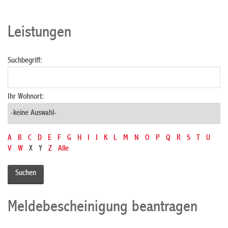
Leistungen
Suchbegriff:
Ihr Wohnort:
A
B
C
D
E
F
G
H
I
J
K
L
M
N
O
P
Q
R
S
T
U
V
W
X
Y
Z
Alle
Meldebescheinigung beantragen