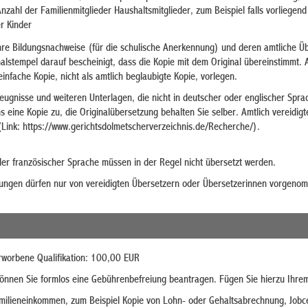
nzahl der
Familienmitglieder
Haushaltsmitglieder,
zum Beispiel
falls vorliegen
r Kinder
Ihre Bildungsnachweise (für die schulische Anerkennung) und deren amtliche Üb
nalstempel darauf bescheinigt, dass die Kopie mit dem Original übereinstimmt. 
infache Kopie, nicht als amtlich beglaubigte Kopie, vorlegen.
Zeugnisse und weiteren Unterlagen, die nicht in deutscher oder englischer Spra
 eine Kopie zu, die Originalübersetzung behalten Sie selber. Amtlich vereidigte
(Link:
https://www.gerichtsdolmetscherverzeichnis.de/Recherche/).
der französischer Sprache müssen in der Regel nicht übersetzt werden.
zungen dürfen nur von vereidigten Übersetzern oder Übersetzerinnen vorgeno
rworbene Qualifikation: 100,00 EUR
nnen Sie formlos eine Gebührenbefreiung beantragen. Fügen Sie hierzu Ihrem
ilieneinkommen, zum Beispiel Kopie von Lohn- oder Gehaltsabrechnung, Jobce