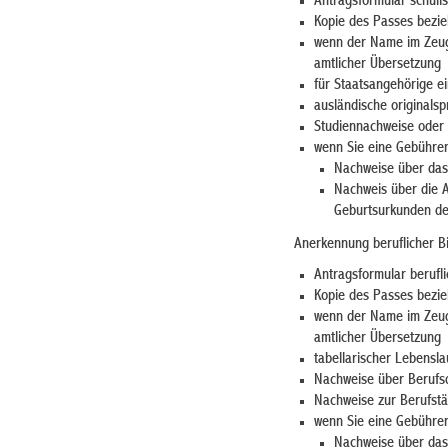
Antragsformular schuli
Kopie des Passes
bezi
wenn der Name im Zeug
amtlicher Übersetzung
für Staatsangehörige ei
ausländische
originalsp
Studiennachweise oder
wenn Sie eine Gebühre
Nachweise über das
Nachweis über die
A
Geburtsurkunden de
Anerkennung beruflicher B
Antragsformular berufli
Kopie des Passes
bezi
wenn der Name im Zeug
amtlicher Übersetzung
tabellarischer Lebensla
Nachweise über Berufsq
Nachweise zur Berufstät
wenn Sie eine Gebühre
Nachweise über das