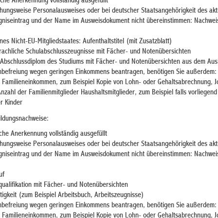
sche Anerkennung vollständig ausgefüllt
ehungsweise Personalausweises
oder bei deutscher Staatsangehörigkeit des ak
niseintrag und der Name im Ausweisdokument nicht übereinstimmen: Nachweis 
nes Nicht-EU-Mitgliedstaates: Aufenthaltstitel (mit Zusatzblatt)
rachliche Schulabschlusszeugnis
se
mit Fächer- und Notenübersichten
Abschlussdiplom des Studiums mit Fächer- und Notenübersichten aus dem Aus
nbefreiung wegen geringen Einkommens beantragen, benötigen Sie außerdem:
 Familieneinkommen, zum Beispiel Kopie von Lohn- oder Gehaltsabrechnung, Jo
nzahl der
Familienmitglieder
Haushaltsmitglieder,
zum Beispiel
falls vorliegen
r Kinder
ildungsnachweise:
che Anerkennung vollständig ausgefüllt
ehungsweise Personalausweises
oder bei deutscher Staatsangehörigkeit des ak
niseintrag und der Name im Ausweisdokument nicht übereinstimmen: Nachweis 
uf
ualifikation mit Fächer- und Notenübersichten
igkeit (zum Beispiel Arbeitsbuch, Arbeitszeugnisse)
nbefreiung wegen geringen Einkommens beantragen, benötigen Sie außerdem:
 Familieneinkommen, zum Beispiel Kopie von Lohn- oder Gehaltsabrechnung, Jo