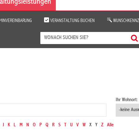
altungsleistungen
MINVEREINBARUNG
VERANSTALTUNG BUCHEN
WUNSCHKENNZ
Ihr Wohnort:
J
K
L
M
N
O
P
Q
R
S
T
U
V
W
X
Y
Z
Alle