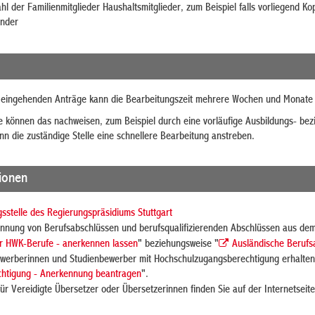
hl der
Familienmitglieder
Haushaltsmitglieder,
zum Beispiel
falls vorliegend Ko
inder
 eingehenden Anträge kann die Bearbeitungszeit mehrere Wochen und Monate
Sie können das nachweisen, zum Beispiel durch eine vorläufige Ausbildungs- be
nn die zuständige Stelle eine schnellere Bearbeitung anstreben.
tionen
stelle des Regierungspräsidiums Stuttgart
ennung von Berufsabschlüssen und berufsqualifizierenden Abschlüssen aus dem
ür HWK-Berufe - anerkennen lassen
" beziehungsweise "
Ausländische Berufs
werberinnen und Studienbewerber mit Hochschulzugangsberechtigung erhalten 
htigung - Anerkennung beantragen
".
ür Vereidigte Übersetzer oder Übersetzerinnen finden Sie auf der Internetseit