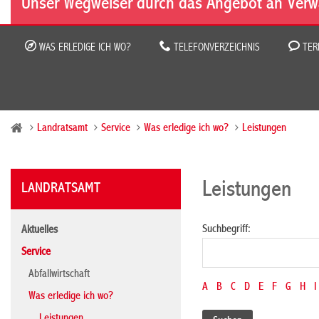
Unser Wegweiser durch das Angebot an Verw
WAS ERLEDIGE ICH WO?
TELEFONVERZEICHNIS
TER
Landratsamt
Service
Was erledige ich wo?
Leistungen
Leistungen
LANDRATSAMT
Suchbegriff:
Aktuelles
Service
Abfallwirtschaft
A
B
C
D
E
F
G
H
I
Was erledige ich wo?