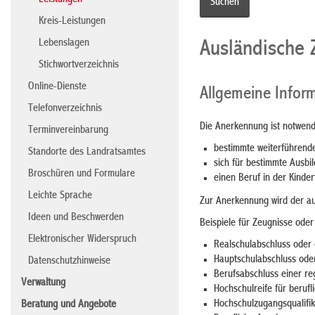
Leistungen
Kreis-Leistungen
Lebenslagen
Ausländische 
Stichwortverzeichnis
Online-Dienste
Allgemeine Infor
Telefonverzeichnis
Die Anerkennung ist notwend
Terminvereinbarung
bestimmte weiterführend
Standorte des Landratsamtes
sich für bestimmte Ausb
Broschüren und Formulare
einen Beruf in der Kind
Leichte Sprache
Zur Anerkennung wird der a
Ideen und Beschwerden
Beispiele für Zeugnisse ode
Elektronischer Widerspruch
Realschulabschluss oder 
Hauptschulabschluss oder
Datenschutzhinweise
Berufsabschluss einer re
Verwaltung
Hochschulreife für beruf
Hochschulz
ugangsqualifi
Beratung und Angebote