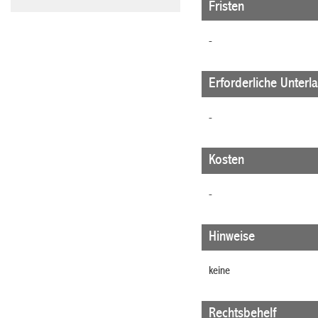
Fristen
-
Erforderliche Unterl
-
Kosten
-
Hinweise
keine
Rechtsbehelf