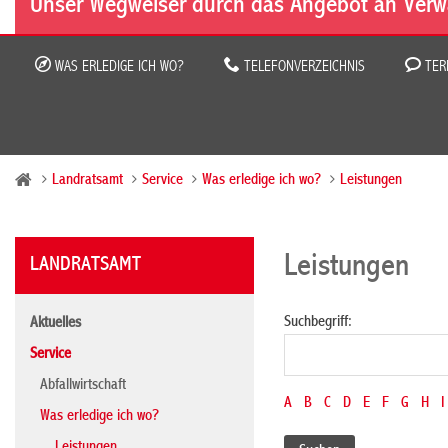
Unser Wegweiser durch das Angebot an Verw
WAS ERLEDIGE ICH WO?
TELEFONVERZEICHNIS
TER
Landratsamt
Service
Was erledige ich wo?
Leistungen
Leistungen
LANDRATSAMT
Suchbegriff:
Aktuelles
Service
Abfallwirtschaft
A
B
C
D
E
F
G
H
I
Was erledige ich wo?