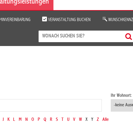
altungsleistungen
MINVEREINBARUNG
VERANSTALTUNG BUCHEN
WUNSCHKENNZ
Ihr Wohnort:
J
K
L
M
N
O
P
Q
R
S
T
U
V
W
X
Y
Z
Alle