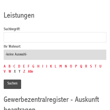
Leistungen
Suchbegriff:
Ihr Wohnort:
A
B
C
D
E
F
G
H
I
J
K
L
M
N
O
P
Q
R
S
T
U
V
W
X
Y
Z
Alle
Gewerbezentralregister - Auskunft