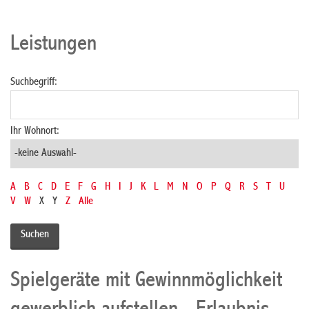
Leistungen
Suchbegriff:
Ihr Wohnort:
A
B
C
D
E
F
G
H
I
J
K
L
M
N
O
P
Q
R
S
T
U
V
W
X
Y
Z
Alle
Spielgeräte mit Gewinnmöglichkeit