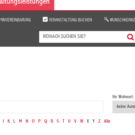
altungsleistungen
MINVEREINBARUNG
VERANSTALTUNG BUCHEN
WUNSCHKENNZ
Ihr Wohnort:
J
K
L
M
N
O
P
Q
R
S
T
U
V
W
X
Y
Z
Alle