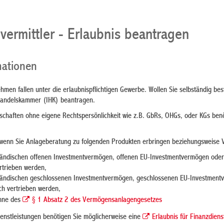
vermittler - Erlaubnis beantragen
mationen
hmen fallen unter die erlaubnispflichtigen Gewerbe. Wollen Sie selbständig be
 Handelskammer (IHK) beantragen.
chaften ohne eigene Rechtspersönlichkeit wie z.B. GbRs, OHGs, oder KGs benöt
, wenn Sie Anlageberatung zu folgenden Produkten erbringen beziehungsweise V
inländischen offenen Investmentvermögen, offenen EU-Investmentvermögen ode
rtrieben werden,
inländischen geschlossenen Investmentvermögen, geschlossenen EU-Investmen
ch vertrieben werden,
inne des
§ 1 Absatz 2 des Vermögensanlagengesetzes
enstleistungen benötigen Sie möglicherweise eine
Erlaubnis für Finanzdien