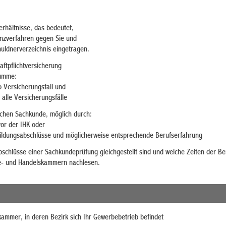
rhältnisse
, das bedeutet,
venzverfahren gegen Sie und
huldnerverzeichnis eingetragen.
ftpflichtversicherung
summe:
 Versicherungsfall und
alle Versicherungsfälle
ichen Sachkunde
, möglich durch:
or der IHK oder
bildungsabschlüsse und möglicherweise entsprechende Berufserfahrung
schlüsse einer Sachkundeprüfung gleichgestellt sind und welche Zeiten der B
e- und
H
andelskammern
nachlesen.
kammer, in deren Bezirk sich Ihr Gewerbebetrieb befindet