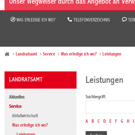
Unser Wegweiser durch das Angebot an Verw
WAS ERLEDIGE ICH WO?
TELEFONVERZEICHNIS
TER
Landratsamt
Service
Was erledige ich wo?
Leistungen
Leistungen
LANDRATSAMT
Suchbegriff:
Aktuelles
Service
Abfallwirtschaft
A
B
C
D
E
F
G
H
I
Was erledige ich wo?