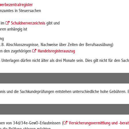
erbezentralregister
anzamtes in Steuersachen
g im
Schuldnerverzeichnis
gibt und
hren anhängig ist
ung
.B. Abschlusszeugnisse, Nachweise über Zeiten der Berufsausübung)
nen den zugehörigen
Handelsregisterauszug
Unterlagen dürfen nicht älter als drei Monate sein. Dies gilt nicht für den Sa
ubnis und die Sachkundeprüfungen entstehen unterschiedliche hohe Gebühren. Er
nnen von 34d/34e-GewO-Erlaubnissen (
Versicherungsvermittlung und -bera