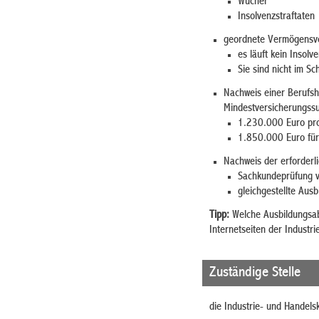
Wucher
Insolvenzstraftaten
geordnete Vermögensve
es läuft kein Insol
Sie sind nicht im Sc
Nachweis einer Berufsha
Mindestversicherungs
1.
230.000 Euro pro
1.
850.000 Euro für 
Nachweis der erforderl
Sachkundeprüfung v
gleichgestellte Aus
Tipp:
Welche Ausbildungsab
Internetseiten
der I
ndustri
Zuständige Stelle
die Industrie- und Handels