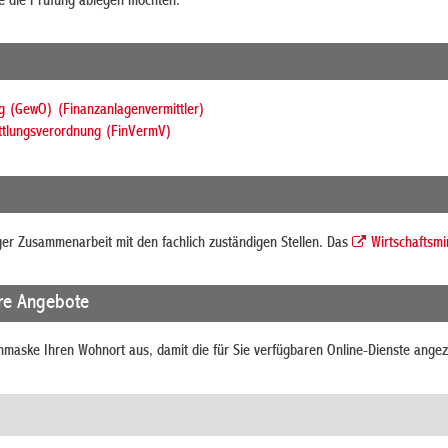
Sie die Prüfung ablegen möchten.
 (GewO) (Finanzanlagenvermittler)
ttlungsverordnung (FinVermV)
ger Zusammenarbeit mit den fachlich zuständigen Stellen. Das
Wirtschaftsmi
re Angebote
chmaske Ihren Wohnort aus, damit die für Sie verfügbaren Online-Dienste ange