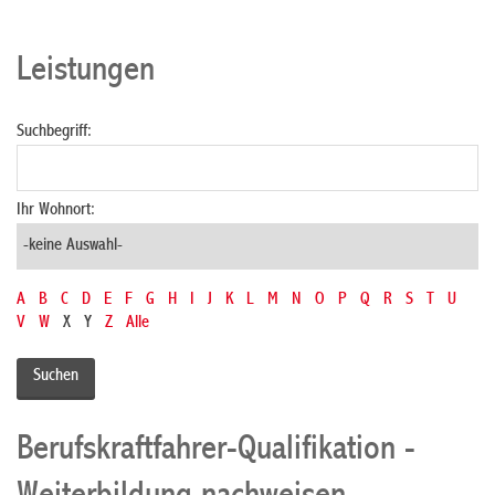
Leistungen
Suchbegriff:
Ihr Wohnort:
A
B
C
D
E
F
G
H
I
J
K
L
M
N
O
P
Q
R
S
T
U
V
W
X
Y
Z
Alle
Berufskraftfahrer-Qualifikation -