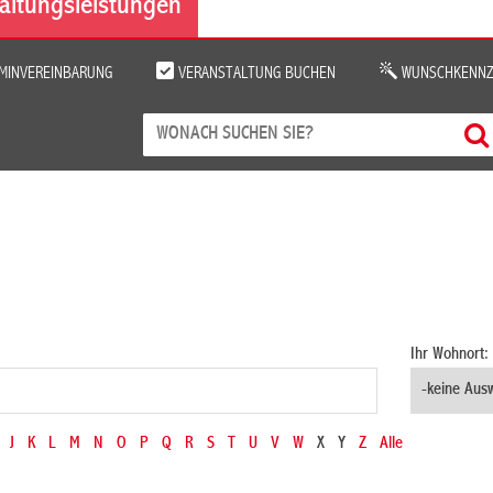
altungsleistungen
MINVEREINBARUNG
VERANSTALTUNG BUCHEN
WUNSCHKENNZ
Ihr Wohnort:
J
K
L
M
N
O
P
Q
R
S
T
U
V
W
X
Y
Z
Alle