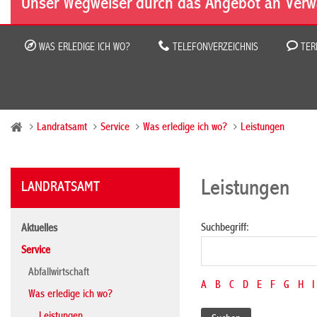
Unser Wegweiser durch das Angebot an Verw
WAS ERLEDIGE ICH WO?
TELEFONVERZEICHNIS
TER
Landratsamt
Service
Was erledige ich wo?
Leistungen
Leistungen
LANDRATSAMT
Suchbegriff:
Aktuelles
Service
Abfallwirtschaft
A
B
C
D
E
F
G
H
I
Was erledige ich wo?