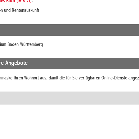
tes Buch (SGB VI)
:
on und Rentenauskunft
rium Baden-Württemberg
re Angebote
chmaske Ihren Wohnort aus, damit die für Sie verfügbaren Online-Dienste ange