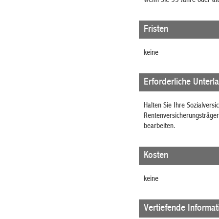
Wenn Sie 55 Jahre oder ält
Fristen
keine
Erforderliche Unterl
Halten Sie Ihre Sozialvers
Rentenversicherungsträger,
bearbeiten.
Kosten
keine
Vertiefende Informa