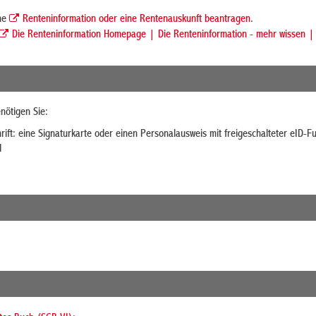
ine
Renteninformation oder eine Rentenauskunft beantragen
.
Die Renteninformation Homepage | Die Renteninformation - mehr wissen |
nötigen Sie:
chrift: eine Signaturkarte oder einen Personalausweis mit freigeschalteter eID-F
d