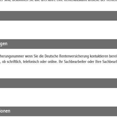
er sind, bekommen Sie alle drei Jahre eine Rentenauskunft anstelle der Renten
agen
icherungsnummer wenn Sie die Deutsche Rentenversicherung kontaktieren bereit
 ob schriftlich, telefonisch oder online. Ihr Sachbearbeiter oder Ihre Sachbea
tionen