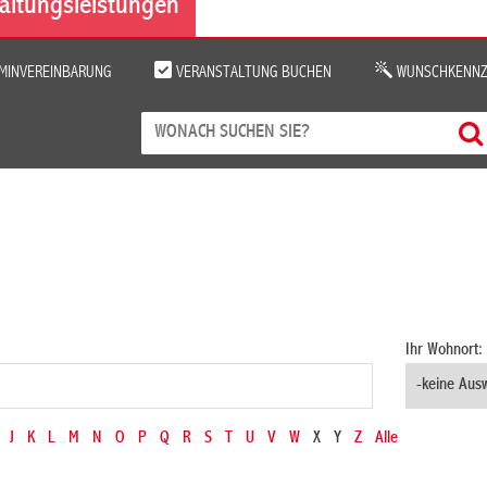
altungsleistungen
MINVEREINBARUNG
VERANSTALTUNG BUCHEN
WUNSCHKENNZ
Ihr Wohnort:
J
K
L
M
N
O
P
Q
R
S
T
U
V
W
X
Y
Z
Alle