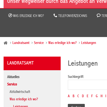
Unser Wegweiser durch das Angebot an Verw
WAS ERLEDIGE ICH WO?
TELEFONVERZEICHNIS
TER
Landratsamt
Service
Was erledige ich wo?
Leistungen
Leistungen
LANDRATSAMT
Suchbegriff:
Aktuelles
Service
Abfallwirtschaft
A
B
C
D
E
F
G
H
I
Was erledige ich wo?